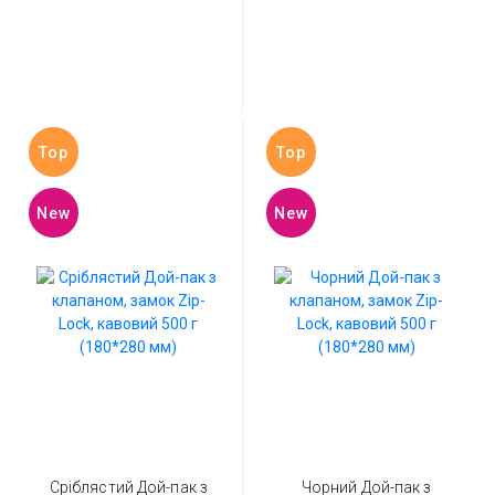
Top
Top
New
New
Сріблястий Дой-пак з
Чорний Дой-пак з