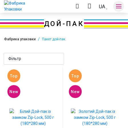
UA
ДОЙ-ПАК
Фабрика упаковки
Пакет дой-пак
Оплата та доставка
Фільтр
Контакти
Top
Top
New
New