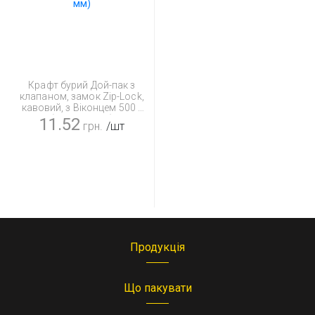
Крафт бурий Дой-пак з
клапаном, замок Zip-Lock,
кавовий, з Віконцем 500 г
(180*280 мм)
11.52
грн.
/шт
Продукція
Що пакувати