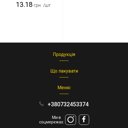
(135*360 мм)
13.18
грн.
/шт
Продукція
Що пакувати
Меню
+380732453374
Ми в
соцмережах: