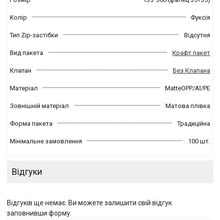
Колір
Фуксія
Тип Zip-застібки
Відсутня
Вид пакета
Крафт пакет
Клапан
Без Клапана
Матеріал
MatteOPP/Al/PE
Зовнішній матеріал
Матова плівка
Форма пакета
Традиційна
Мінімальне замовлення
100 шт.
Відгуки
Відгуків ще немає. Ви можете залишити свій відгук
заповнивши форму.