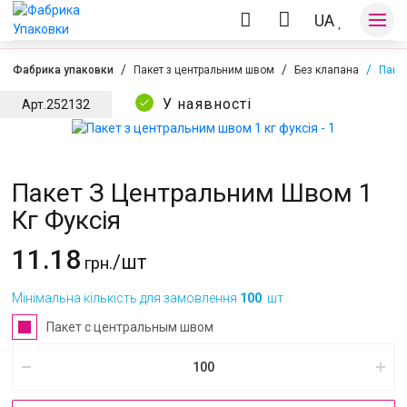
UA
Фабрика упаковки
Пакет з центральним швом
Без клапана
Пакет
У наявності
Арт.
252132
Оплата та доставка
Пакет З Центральним Швом 1
Контакти
Кг Фуксія
11.18
/шт
грн.
Мінімальна кількість для замовлення
100
шт
Пакет с центральным швом