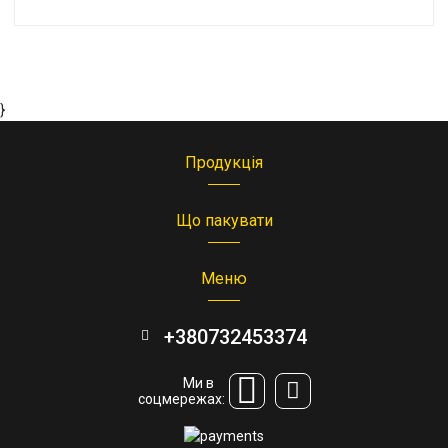
}
Продукція
Що пакувати
Меню
+380732453374
Ми в
соцмережах: