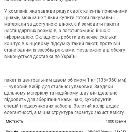
У компанії, яка завжди радує своїх клієнтів приємними
цінами, можна не тільки купити готові пакувальні
матеріали за доступною ціною, а й замовити пакети
нестандартних розмірів, з логотипом або іншою
інформацією. Складність роботи визначає, скільки
коштує в кінцевому підсумку такий пакет, проте він
стане одним із засобів реклами. Незалежно від обсягу
виконується доставка по Україні.
пакет із центральним швом об’ємом 1 кг (135×360 мм)
— чудовий вибір для стильної упаковки. Завдяки
щільному матеріалу та надійному шву він ідеально
підходить для зберігання кави, чаю, сухофруктів,
спецій і подарункових наборів. Золотий колір додає
елегантності, а міцна структура гарантує захист вмісту.
Місткість
1000 грамм
Розмір
135*360 (фалец 35+35)