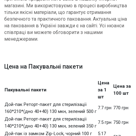
магазині. Ми використовуємо в процесі виробництва
тільки якісні матеріали, що гарантує отримання
безпечного та практичного паковання. Актуальна ціна
на паковання в Україні завжди є на сайті. Усі нюанси
співпраці ви можете обговорити з нашими
менеджерами.
Цена на Пакувальні пакети
Цена
Цена за
Пакувальні пакети
за 1
100 шт
шт
Дой-пак Реторт-пакет для стерилізації
7.7 грн
770 грн
160*210*(дно 40+40) 130 мкн, зелений 500 г
Дой-пак Реторт-пакет для стерилізації
7.5 грн
750 грн
140*210*(дно 40+40) 130 мкн, зелений 350 г
Дой-пак із замком Zip-Lock, чорний 100 г
5.17