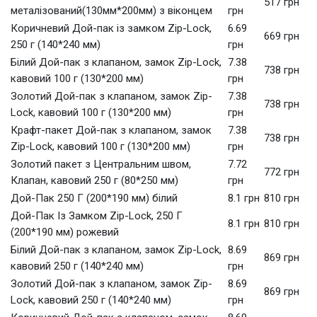
517 грн
металізований(130мм*200мм) з віконцем
грн
Коричневий Дой-пак із замком Zip-Lock,
6.69
669 грн
250 г (140*240 мм)
грн
Білий Дой-пак з клапаном, замок Zip-Lock,
7.38
738 грн
кавовий 100 г (130*200 мм)
грн
Золотий Дой-пак з клапаном, замок Zip-
7.38
738 грн
Lock, кавовий 100 г (130*200 мм)
грн
Крафт-пакет Дой-пак з клапаном, замок
7.38
738 грн
Zip-Lock, кавовий 100 г (130*200 мм)
грн
Золотий пакет з Центральним швом,
7.72
772 грн
Клапан, кавовий 250 г (80*250 мм)
грн
Дой-Пак 250 Г (200*190 мм) білий
8.1 грн
810 грн
Дой-Пак Із Замком Zip-Lock, 250 Г
8.1 грн
810 грн
(200*190 мм) рожевий
Білий Дой-пак з клапаном, замок Zip-Lock,
8.69
869 грн
кавовий 250 г (140*240 мм)
грн
Золотий Дой-пак з клапаном, замок Zip-
8.69
869 грн
Lock, кавовий 250 г (140*240 мм)
грн