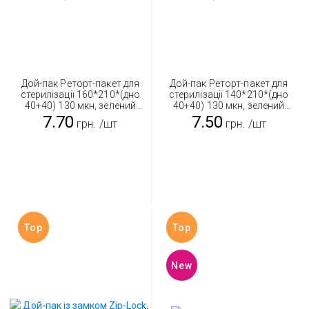
Дой-пак Реторт-пакет для
Дой-пак Реторт-пакет для
стерилізації 160*210*(дно
стерилізації 140*210*(дно
40+40) 130 мкн, зелений
40+40) 130 мкн, зелений
500 г
350 г
7.70
7.50
грн.
/шт
грн.
/шт
Top
Top
New