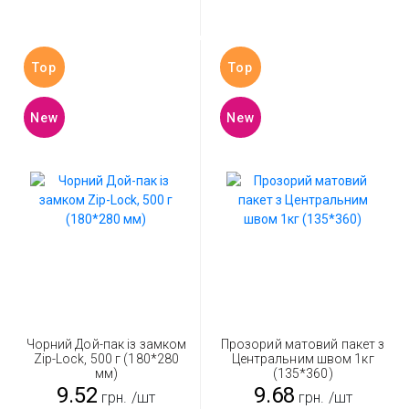
Top
Top
New
New
Чорний Дой-пак із замком
Прозорий матовий пакет з
Zip-Lock, 500 г (180*280
Центральним швом 1кг
мм)
(135*360)
9.52
9.68
грн.
/шт
грн.
/шт