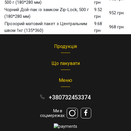
500 г (180*280 мм)
грн
Чорний Дой-пак із замком Zip-Lock, 500 г
9.52
952 грн
(180*280 мм)
грн
Прозорий матовий пакет з Центральним
9.68
968 грн
швом 1кг (135*360)
грн
Продукція
Що пакувати
Меню
+380732453374
Ми в
соцмережах: