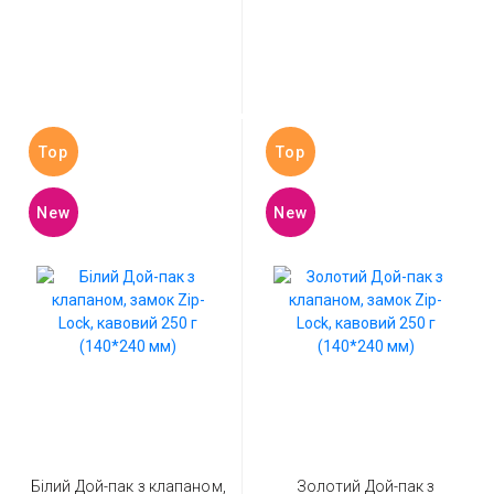
Top
Top
New
New
Білий Дой-пак з клапаном,
Золотий Дой-пак з