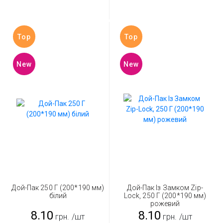
Top
Top
New
New
Дой-Пак 250 Г (200*190 мм)
Дой-Пак Із Замком Zip-
білий
Lock, 250 Г (200*190 мм)
рожевий
8.10
8.10
грн.
/шт
грн.
/шт