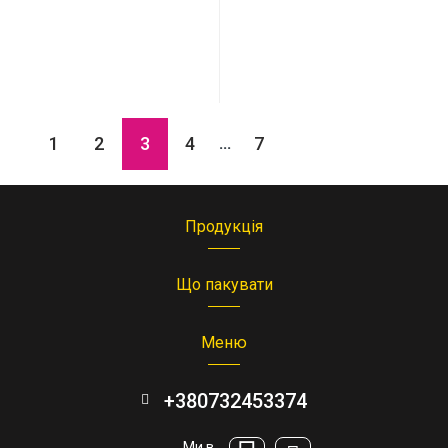
1
2
3
4
7
...
Продукція
Що пакувати
Меню
+380732453374
Ми в