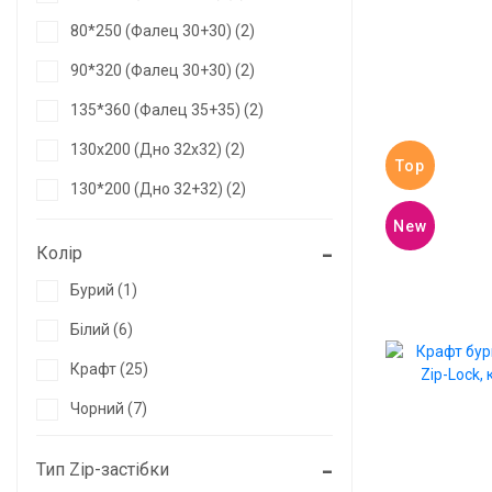
80*250 (фалец 30+30) (2)
90*320 (фалец 30+30) (2)
135*360 (фалец 35+35) (2)
130х200 (дно 32х32) (2)
Top
130*200 (дно 32+32) (2)
New
140*240 (дно 40+40) (2)
Колір
140*240(дно 40+40) (1)
Бурий (1)
130*200 (дно/фальцы 80) (6)
Білий (6)
135*260 (дно/фальцы 90) (6)
Крафт (25)
150*325 (дно/фальцы 90) (6)
Чорний (7)
150*380 (1)
Тип Zip-застібки