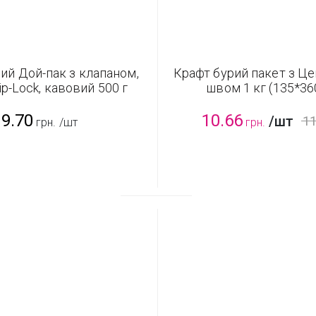
ий Дой-пак з клапаном,
Крафт бурий пакет з Ц
p-Lock, кавовий 500 г
швом 1 кг (135*36
(180*280 мм)
9.70
10.66
/шт
11
грн.
/шт
грн.