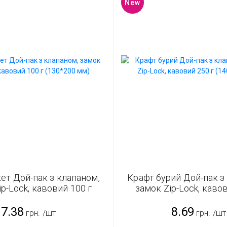
New
ет Дой-пак з клапаном,
Крафт бурий Дой-пак з
p-Lock, кавовий 100 г
замок Zip-Lock, каво
(130*200 мм)
(140*240 мм)
7.38
8.69
грн.
/шт
грн.
/шт