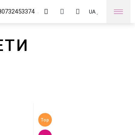
80732453374
UA
Оплата та доставка
ЕТИ
Контакти
Top