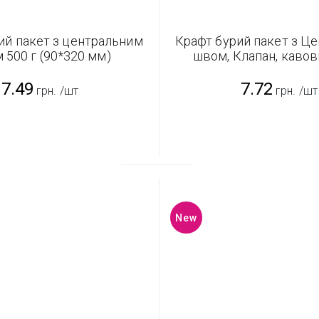
ий пакет з центральним
Крафт бурий пакет з Ц
 500 г (90*320 мм)
швом, Клапан, кавов
(80*250 мм)
7.49
7.72
грн.
/шт
грн.
/шт
New