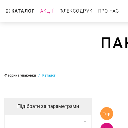
КАТАЛОГ
АКЦІЇ
ФЛЕКСОДРУК
ПРО НАС
Пакет дой-пак
Реторт-пакет
ПА
З клапаном
Без клапана
Горизонтальний Дой пак
Фабрика упаковки
Каталог
Стабіло
Пакет з центральним швом
Підібрати за параметрами
З клапаном
Top
Без клапана