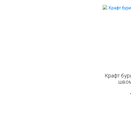
Крафт бур
швом