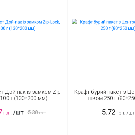
т Дой-пак із замком Zip-
Крафт бурий пакет з Ц
 100 г (130*200 мм)
швом 250 г (80*25
7
5.72
/шт
5.38
грн.
грн.
/шт
грн.