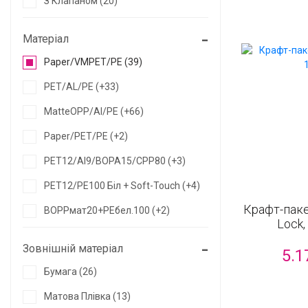
З Клапаном (20)
Матеріал
Paper/VMPET/PE (39)
PET/AL/PE (+33)
MatteOPP/Al/PE (+66)
Paper/PET/PE (+2)
PET12/Al9/BOPA15/CPP80 (+3)
PET12/PE100 Біл + Soft-Touch (+4)
Крафт-паке
ВОРРмат20+РЕбел.100 (+2)
Lock,
Зовнішній матеріал
5.1
Бумага (26)
Матова Плівка (13)