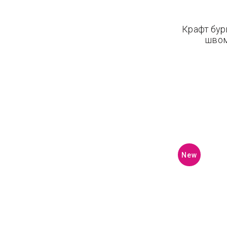
Крафт бур
швом
New