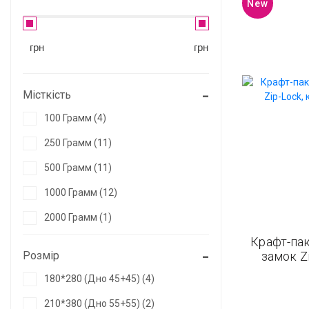
New
Пакет з плоским дном
грн
грн
без клапана
з клапаном
Місткість
100 Грамм (4)
250 Грамм (11)
500 Грамм (11)
1000 Грамм (12)
2000 Грамм (1)
Крафт-пак
Розмір
замок Zi
180*280 (дно 45+45) (4)
210*380 (дно 55+55) (2)