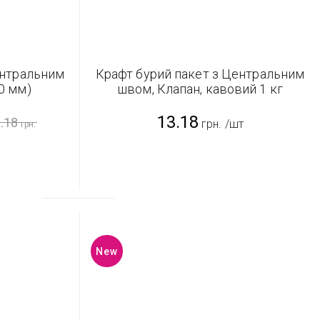
ентральним
Крафт бурий пакет з Центральним
0 мм)
швом, Клапан, кавовий 1 кг
(135*360 мм)
13.18
.18
грн.
/шт
грн.
New