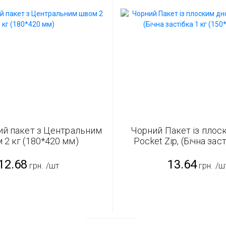
ий пакет з Центральним
Чорний Пакет із плос
 2 кг (180*420 мм)
Pocket Zip, (Бічна заст
(150*325 мм)
12.68
13.64
грн.
/шт
грн.
/ш