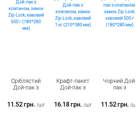
Сріблястий
Крафт-пакет
Чорний Дой-
Дой-пак з
Дой-пак з
пак з
клапаном,
клапаном,
клапаном,
замок Zip-
замок Zip-
замок Zip-
11.52
грн.
16.18
грн.
11.52
грн.
/шт
/шт
/шт
Lock, кавовий
Lock, кавовий
Lock, кавовий
500 г
1 кг (210*380
500 г
(180*280 мм)
мм)
(180*280 мм)