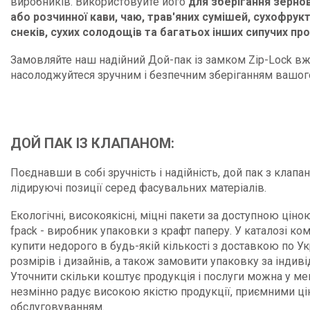
виробників. Використовуйте його
для зберігання зернов
або розчинної кави, чаю, трав'яних сумішей, сухофрукт
снеків, сухих солодощів та багатьох інших сипучих про
Замовляйте наш надійний Дой-пак із замком Zip-Lock вж
насолоджуйтеся зручним і безпечним зберіганням вашог
ДОЙ ПАК ІЗ КЛАПАНОМ:
Поєднавши в собі зручність і надійність, дой пак з клапа
лідируючі позиції серед фасувальних матеріалів.
Екологічні, високоякісні, міцні пакети за доступною ціно
fpack - виробник упаковки з крафт паперу. У каталозі ко
купити недорого в будь-якій кількості з доставкою по Ук
розмірів і дизайнів, а також замовити упаковку за інди
Уточнити скільки коштує продукція і послуги можна у м
незмінно радує високою якістю продукції, приємними ці
обслуговуванням.