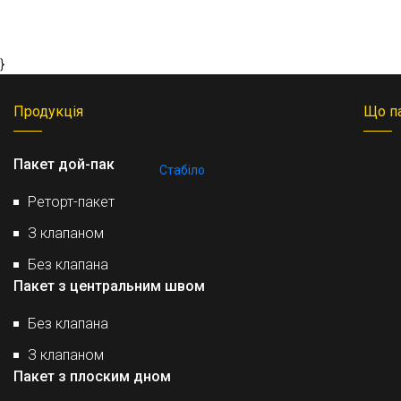
}
Продукція
Що п
Пакет дой-пак
Стабіло
Реторт-пакет
З клапаном
Без клапана
Пакет з центральним швом
Без клапана
З клапаном
Пакет з плоским дном