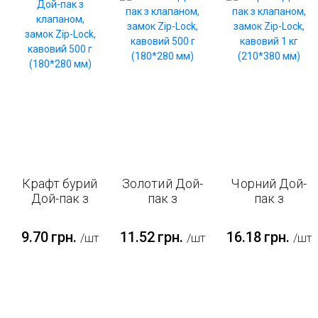
Крафт бурий
Золотий Дой-
Чорний Дой-
Дой-пак з
пак з
пак з
клапаном,
клапаном,
клапаном,
замок Zip-
замок Zip-
замок Zip-
9.70
грн.
11.52
грн.
16.18
грн.
/шт
/шт
/шт
Lock,
Lock, кавовий
Lock, кавовий
кавовий 500
500 г
1 кг (210*380
г (180*280
(180*280 мм)
мм)
мм)