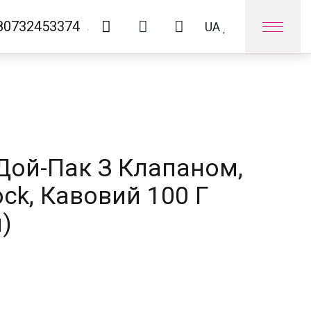
80732453374
UA
Оплата та доставка
Контакти
Дой-Пак З Клапаном,
ock, Кавовий 100 Г
)