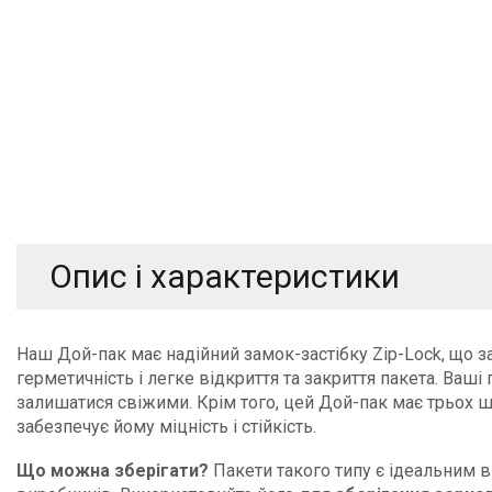
Пакет з плоским дном
без клапана
з клапаном
Опис і характеристики
Наш Дой-пак має надійний замок-застібку Zip-Lock, що з
герметичність і легке відкриття та закриття пакета. Ваші
залишатися свіжими. Крім того, цей Дой-пак має трьох ш
забезпечує йому міцність і стійкість.
Що можна зберігати?
Пакети такого типу є ідеальним 