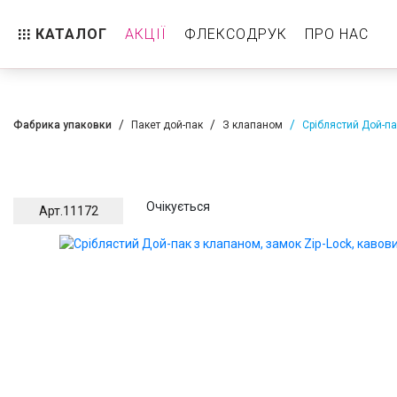
КАТАЛОГ
АКЦІЇ
ФЛЕКСОДРУК
ПРО НАС
Пакет дой-пак
Реторт-пакет
Фабрика упаковки
Пакет дой-пак
З клапаном
Сріблястий Дой-па
З клапаном
Без клапана
Очікується
Арт.
11172
Горизонтальний Дой пак
Стабіло
Пакет з центральним швом
З клапаном
Без клапана