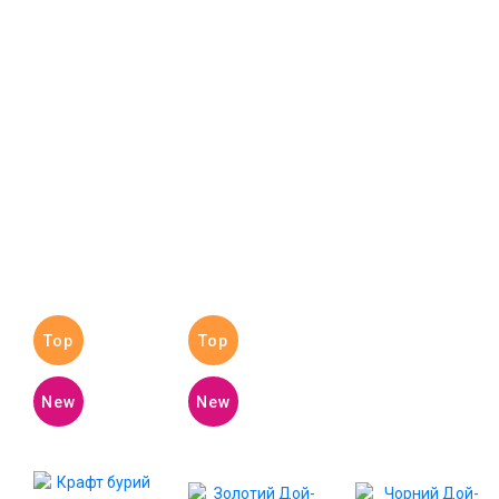
Top
Top
New
New