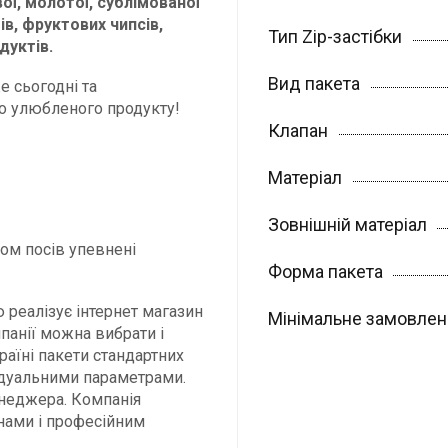
ої, молотої, сублімованої
ів, фруктових чипсів,
Тип Zip-застібки
дуктів.
Вид пакета
е сьогодні та
о улюбленого продукту!
Клапан
Матеріал
Зовнішній матеріал
ном посів упевнені
Форма пакета
ю реалізує інтернет магазин
Мінімальне замовле
мпанії можна вибрати і
раїні пакети стандартних
відуальними параметрами.
енеджера. Компанія
нами і професійним