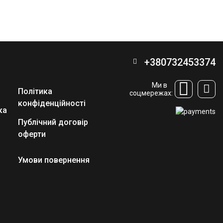
+380732453374
Ми в
Політика
соцмережах:
конфіденційності
ка
Публічний договір
оферти
Умови повернення