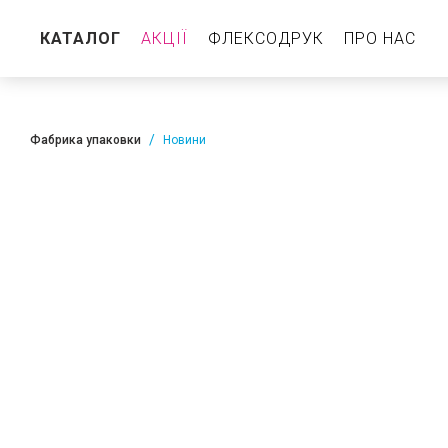
КАТАЛОГ
АКЦІЇ
ФЛЕКСОДРУК
ПРО НАС
Пакет дой-пак
Реторт-пакет
Фабрика упаковки
Новини
З клапаном
Без клапана
Горизонтальний Дой пак
Стабіло
Пакет з центральним швом
З клапаном
Без клапана