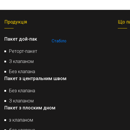
Пакет з плоским дном
Продукція
Що п
без клапана
з клапаном
Пакет дой-пак
Стабіло
Реторт-пакет
З клапаном
Без клапана
Пакет з центральним швом
Без клапана
З клапаном
Пакет з плоским дном
з клапаном