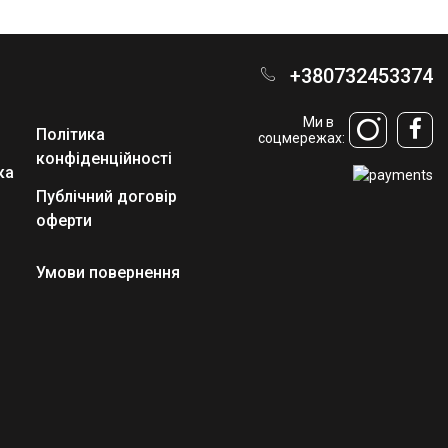
+380732453374
Ми в
Політика
соцмережах:
конфіденційності
ка
Публічний договір
оферти
Умови повернення