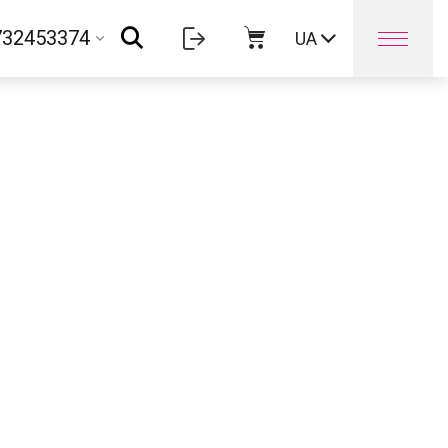
732453374
UA
Оплата та доставка
Контакти