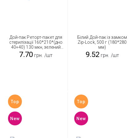
Дой-пак Реторт-пакет для
Білий Дой-пак із замком
стерилізації 160*210*(дно
Zip-Lock, 500 г (180*280
40+40) 130 мкн, зелений
мм)
500 г
7.70
9.52
грн.
/шт
грн.
/шт
Top
Top
New
New