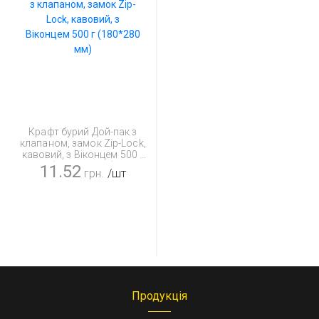
Крафт бурий Дой-пак з
клапаном, замок Zip-Lock,
кавовий, з Віконцем 500 г
(180*280 мм)
11.52
грн.
/шт
Продукція