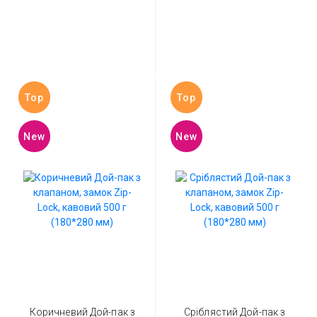
Top
Top
New
New
Коричневий Дой-пак з
Сріблястий Дой-пак з