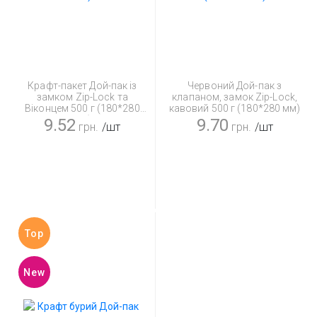
Крафт-пакет Дой-пак із
Червоний Дой-пак з
замком Zip-Lock та
клапаном, замок Zip-Lock,
Віконцем 500 г (180*280
кавовий 500 г (180*280 мм)
мм)
9.52
9.70
грн.
/шт
грн.
/шт
Top
New