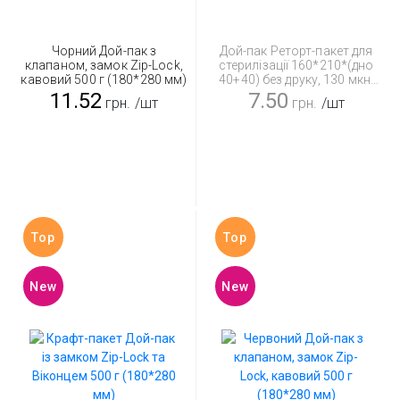
Чорний Дой-пак з
Дой-пак Реторт-пакет для
клапаном, замок Zip-Lock,
стерилізації 160*210*(дно
кавовий 500 г (180*280 мм)
40+40) без друку, 130 мкн,
500 г
11.52
7.50
грн.
/шт
грн.
/шт
Top
Top
New
New