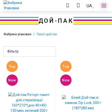
UA
ДОЙ-ПАК
Фабрика упаковки
Пакет дой-пак
Оплата та доставка
Фільтр
Контакти
Top
Top
New
New