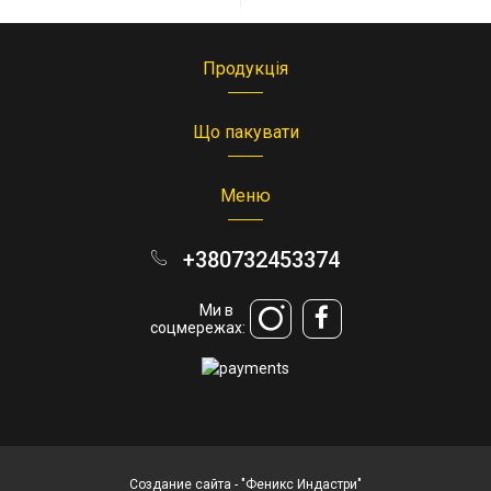
Продукція
Що пакувати
Меню
+380732453374
Ми в
соцмережах:
Создание сайта
- "Феникс Индастри"