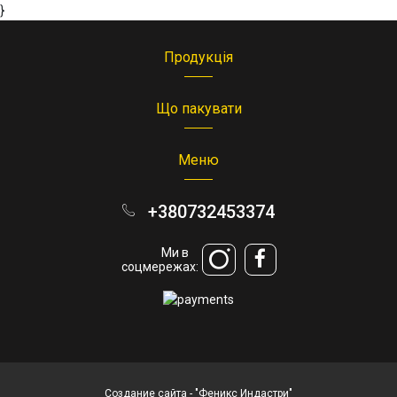
}
Продукція
Що пакувати
Меню
+380732453374
Ми в
соцмережах:
Создание сайта
- "Феникс Индастри"