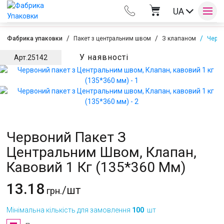
UA
Фабрика упаковки
Пакет з центральним швом
З клапаном
Черво
У наявності
Арт.
25142
Оплата та доставка
Контакти
Червоний Пакет З
Центральним Швом, Клапан,
Кавовий 1 Кг (135*360 Мм)
13.18
/шт
грн.
Мінімальна кількість для замовлення
100
шт