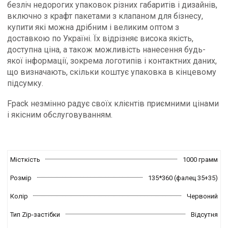
безліч недорогих упаковок різних габаритів і дизайнів,
включно з крафт пакетами з клапаном для бізнесу,
купити які можна дрібним і великим оптом з
доставкою по Україні. Їх відрізняє висока якість,
доступна ціна, а також можливість нанесення будь-
якої інформації, зокрема логотипів і контактних даних,
що визначають, скільки коштує упаковка в кінцевому
підсумку.
Fpack незмінно радує своїх клієнтів приємними цінами
і якісним обслуговуванням.
Місткість
1000 грамм
Розмір
135*360 (фалец 35+35)
Колір
Червоний
Тип Zip-застібки
Відсутня