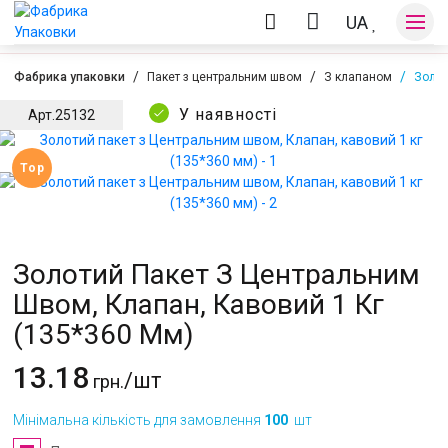
UA
Фабрика упаковки
Пакет з центральним швом
З клапаном
Золот
У наявності
Арт.
25132
Оплата та доставка
Top
Контакти
Золотий Пакет З Центральним
Швом, Клапан, Кавовий 1 Кг
(135*360 Мм)
13.18
/шт
грн.
Мінімальна кількість для замовлення
100
шт