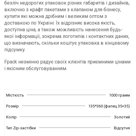
безліч недорогих упаковок різних габаритів і дизайнів,
включно з крафт пакетами з клапаном для бізнесу,
купити які можна дрібним і великим оптом з
доставкою по Україні. Їх відрізняє висока якість,
доступна ціна, а також можливість нанесення будь-
якої інформації, зокрема логотипів і контактних даних,
що визначають, скільки коштує упаковка в кінцевому
підсумку.
Fpack незмінно радує своїх клієнтів приємними цінами
і якісним обслуговуванням.
Місткість
1000 грамм
Розмір
135*360 (фалец 35+35)
Колір
Золотий
Тип Zip-застібки
Відсутня