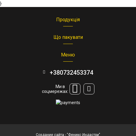
}
Продукція
Що пакувати
Меню
+380732453374
Ми в
соцмережах:
Создание сайта
- "Феникс Индастри"