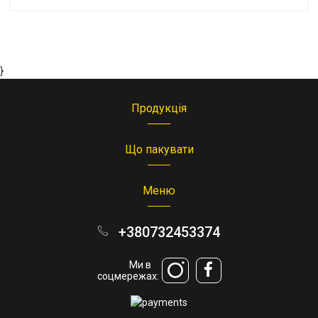
}
Продукція
Що пакувати
Меню
+380732453374
Ми в
соцмережах: