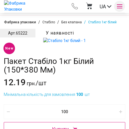
UA
Фабрика упаковки
Стабіло
Без клапана
Стабіло 1кг білий
У наявності
Арт.
65222
Оплата та доставка
New
Пакет Стабіло 1кг Білий
Контакти
(150*380 Мм)
12.19
/шт
грн.
Мінімальна кількість для замовлення
100
шт