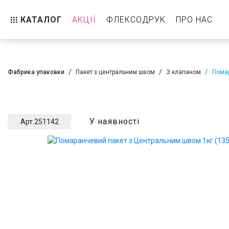
КАТАЛОГ
АКЦІЇ
ФЛЕКСОДРУК
ПРО НАС
Пакет дой-пак
Реторт-пакет
Фабрика упаковки
Пакет з центральним швом
З клапаном
Помар
З клапаном
Без клапана
У наявності
Арт.
251142
Горизонтальний Дой пак
Стабіло
Пакет з центральним швом
З клапаном
Без клапана