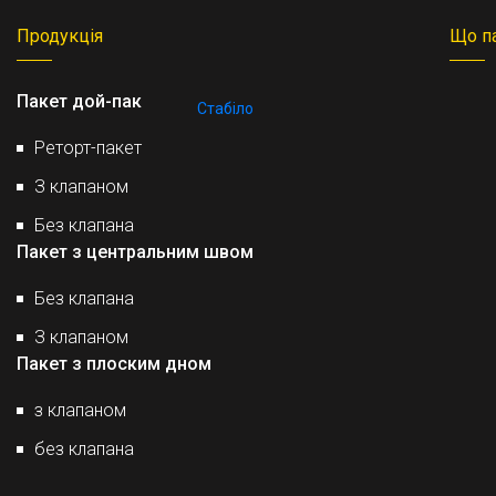
Продукція
Що п
Пакет дой-пак
Стабіло
Реторт-пакет
З клапаном
Без клапана
Пакет з центральним швом
Без клапана
З клапаном
Пакет з плоским дном
з клапаном
без клапана