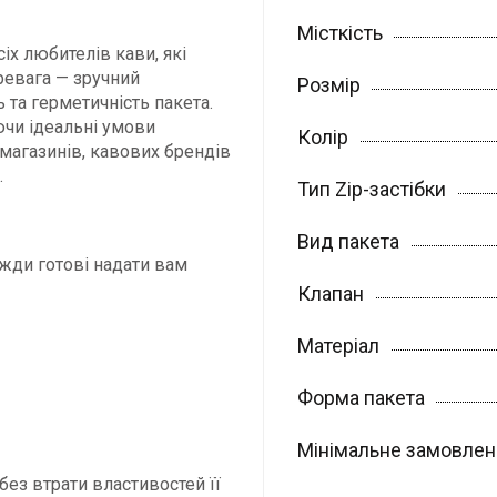
Місткість
х любителів кави, які
еревага — зручний
Розмір
та герметичність пакета.
ючи ідеальні умови
Колір
 магазинів, кавових брендів
.
Тип Zip-застібки
Вид пакета
вжди готові надати вам
Клапан
Матеріал
Форма пакета
Мінімальне замовле
ез втрати властивостей її