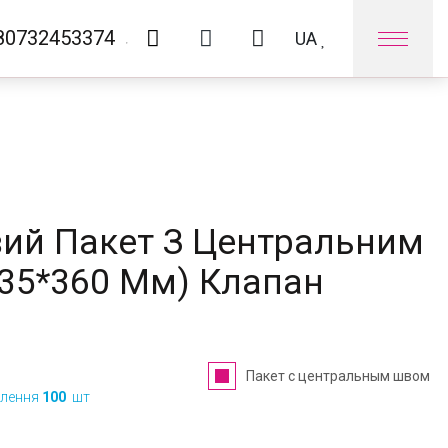
80732453374
UA
Оплата та доставка
Контакти
ий Пакет З Центральним
135*360 Мм) Клапан
Пакет с центральным швом
влення
100
шт