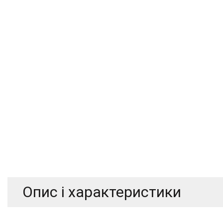
Пакет з плоским дном
без клапана
з клапаном
Опис і характеристики