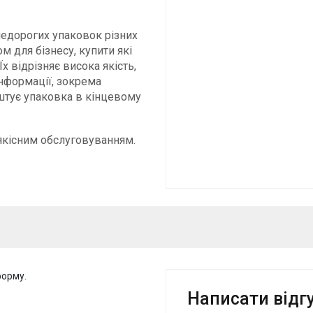
 недорогих упаковок різних
м для бізнесу, купити які
х відрізняє висока якість,
інформації, зокрема
оштує упаковка в кінцевому
 якісним обслуговуванням.
форму.
Написати відг