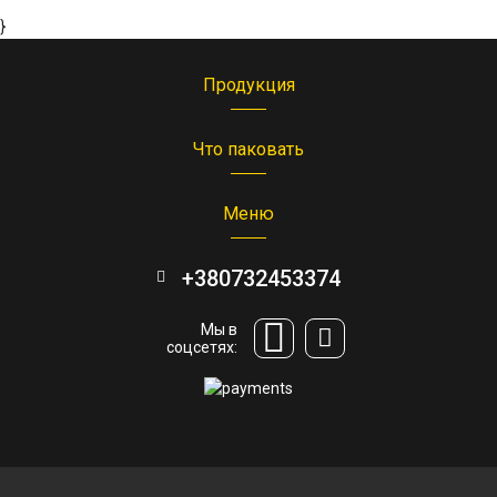
}
Продукция
Что паковать
Меню
+380732453374
Мы в
соцсетях: