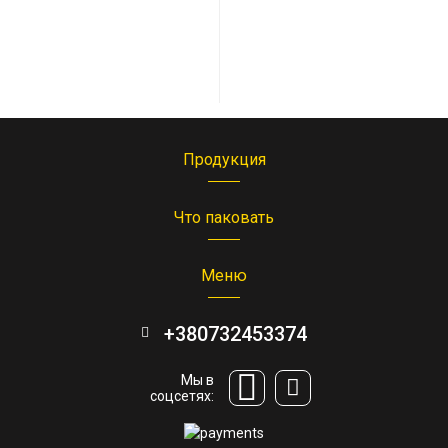
Продукция
Что паковать
Меню
+380732453374
Мы в
соцсетях: