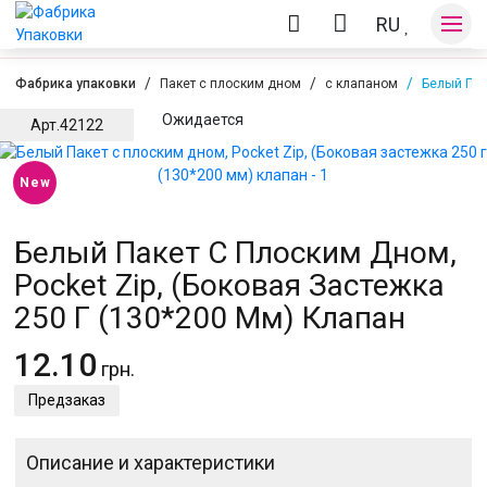
RU
Фабрика упаковки
Пакет с плоским дном
с клапаном
Белый Пак
Ожидается
Арт.
42122
Оплата и доставка
New
Контакты
Белый Пакет С Плоским Дном,
Pocket Zip, (Боковая Застежка
250 Г (130*200 Мм) Клапан
12.10
грн.
Предзаказ
Описание и характеристики