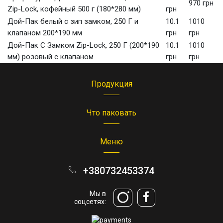
970 грн
Zip-Lock, кофейный 500 г (180*280 мм)
грн
Дой-Пак белый с зип замком, 250 Г и
10.1
1010
клапаном 200*190 мм
грн
грн
Дой-Пак С Замком Zip-Lock, 250 Г (200*190
10.1
1010
мм) розовый с клапаном
грн
грн
Продукция
Что паковать
Меню
+380732453374
Мы в
соцсетях: