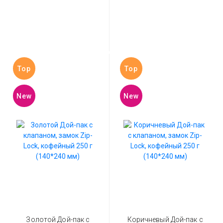
Top
Top
New
New
Золотой Дой-пак с
Коричневый Дой-пак с