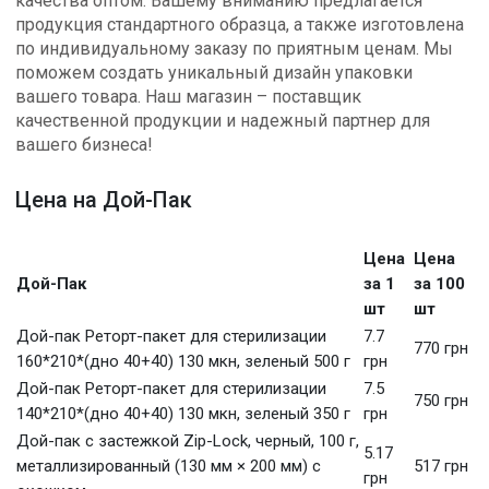
качества оптом. Вашему вниманию предлагается
продукция стандартного образца, а также изготовлена
по индивидуальному заказу по приятным ценам. Мы
поможем создать уникальный дизайн упаковки
вашего товара. Наш магазин – поставщик
качественной продукции и надежный партнер для
вашего бизнеса!
Цена на Дой-Пак
Цена
Цена
Дой-Пак
за 1
за 100
шт
шт
Дой-пак Реторт-пакет для стерилизации
7.7
770 грн
160*210*(дно 40+40) 130 мкн, зеленый 500 г
грн
Дой-пак Реторт-пакет для стерилизации
7.5
750 грн
140*210*(дно 40+40) 130 мкн, зеленый 350 г
грн
Дой-пак с застежкой Zip-Lock, черный, 100 г,
5.17
металлизированный (130 мм × 200 мм) с
517 грн
грн