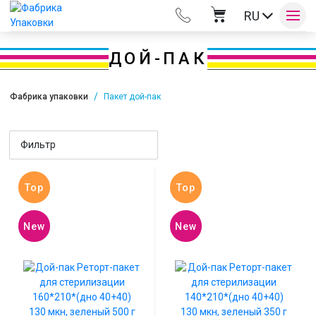
RU
ДОЙ-ПАК
Фабрика упаковки
Пакет дой-пак
Оплата и доставка
Фильтр
Контакты
Top
Top
New
New