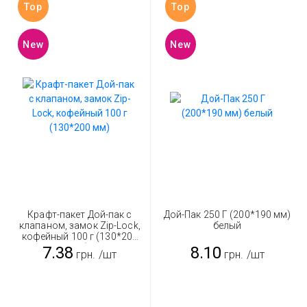
Top
Top
New
New
Крафт-пакет Дой-пак с
Дой-Пак 250 Г (200*190 мм)
клапаном, замок Zip-Lock,
белый
кофейный 100 г (130*200
мм)
7.38
8.10
грн.
/шт
грн.
/шт