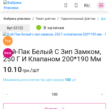
RU
Фабрика упаковки
Пакет дой-пак
Горизонтальный Дой пак
Дой-П
В наличии
Арт.
52122
Оплата и доставка
Top
Дой-Пак Белый С Зип Замком,
Контакты
New
250 Г И Клапаном 200*190 Мм
10.10
/шт
грн.
Минимальное количество для заказа
100
шт