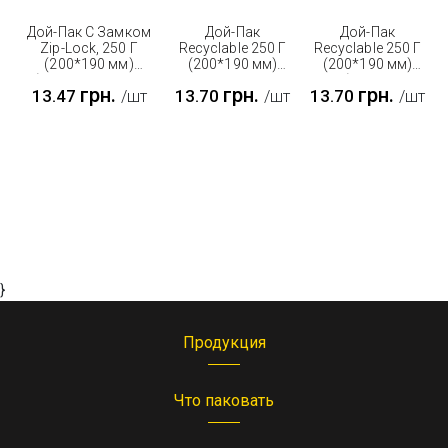
Дой-Пак С Замком
Дой-Пак
Дой-Пак
Zip-Lock, 250 Г
Recyclable 250 Г
Recyclable 250 Г
(200*190 мм)
(200*190 мм)
(200*190 мм)
белый Soft Touch
черный с
белый с
грн.
грн.
грн.
13.47
13.70
13.70
/шт
/шт
/шт
клапан
клапаном
клапаном
}
Продукция
Что паковать