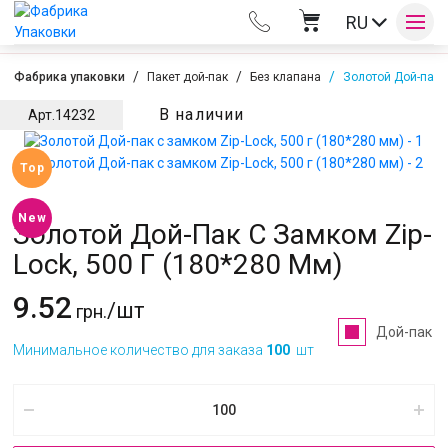
RU
Фабрика упаковки
Пакет дой-пак
Без клапана
Золотой Дой-пак с
В наличии
Арт.
14232
Оплата и доставка
Top
Контакты
New
Золотой Дой-Пак С Замком Zip-
Lock, 500 Г (180*280 Мм)
9.52
/шт
грн.
Дой-пак
Минимальное количество для заказа
100
шт