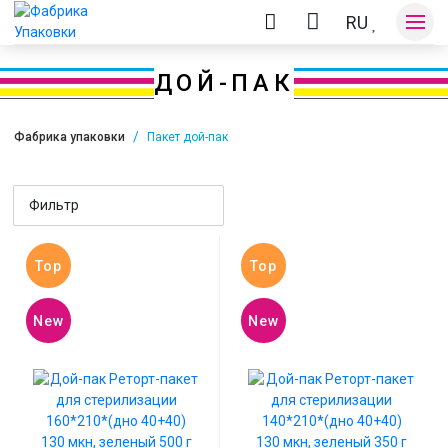
RU
ДОЙ-ПАК
Фабрика упаковки
Пакет дой-пак
Оплата и доставка
Фильтр
Контакты
Top
Top
New
New