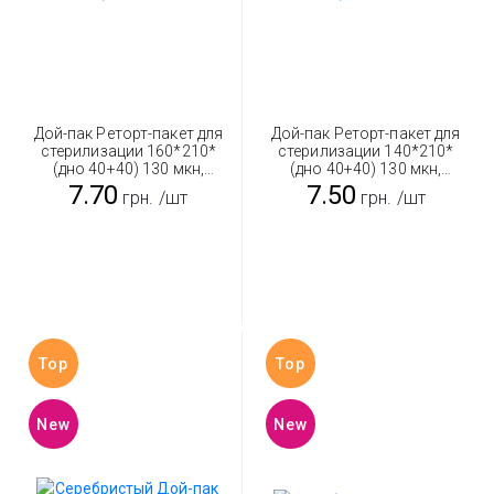
Дой-пак Реторт-пакет для
Дой-пак Реторт-пакет для
стерилизации 160*210*
стерилизации 140*210*
(дно 40+40) 130 мкн,
(дно 40+40) 130 мкн,
зеленый 500 г
зеленый 350 г
7.70
7.50
грн.
/шт
грн.
/шт
Top
Top
New
New