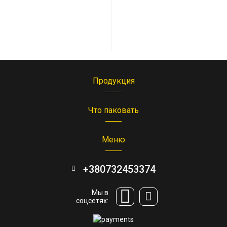
Продукция
Что паковать
Меню
+380732453374
Мы в
соцсетях: