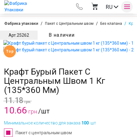
RU
Фабрика упаковки
Пакет с Центральным швом
Без клапана
Краф
В наличии
Арт.
25262
Оплата и доставка
Top
Контакты
Крафт Бурый Пакет С
Центральным Швом 1 Кг
(135*360 Мм)
11.18
грн.
10.66
/шт
грн.
Минимальное количество для заказа
100
шт
Пакет с центральным швом