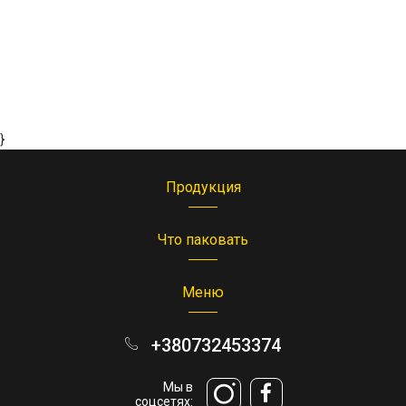
}
Продукция
Что паковать
Меню
+380732453374
Мы в
соцсетях: