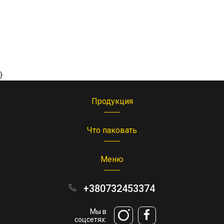
}
Продукция
Что паковать
Меню
+380732453374
Мы в
соцсетях: