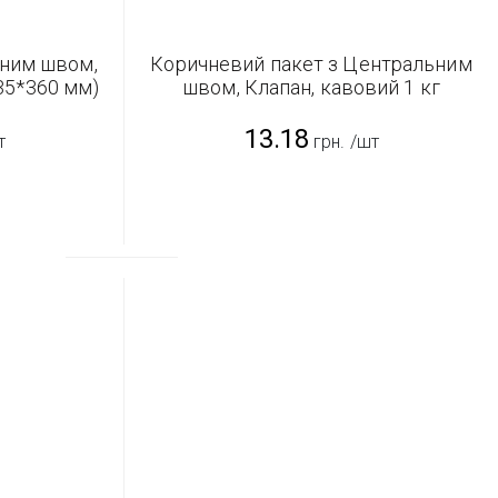
ьним швом,
Коричневий пакет з Центральним
135*360 мм)
швом, Клапан, кавовий 1 кг
(135*360 мм)
13.18
т
грн.
/шт