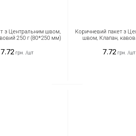
ет з Центральним швом,
Коричневий пакет з Ц
вовий 250 г (80*250 мм)
швом, Клапан, кавов
(80*250 мм)
7.72
7.72
грн.
/шт
грн.
/шт