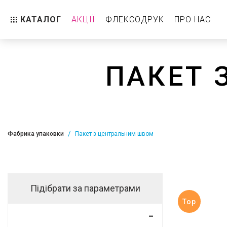
КАТАЛОГ
АКЦІЇ
ФЛЕКСОДРУК
ПРО НАС
Пакет дой-пак
Реторт-пакет
ПАКЕТ 
З клапаном
Без клапана
Горизонтальний Дой пак
Фабрика упаковки
Пакет з центральним швом
Стабіло
Пакет з центральним швом
Підібрати за параметрами
З клапаном
Top
Без клапана