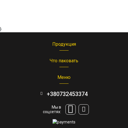
}
Продукция
Что паковать
Меню
+380732453374
Мы в
соцсетях: