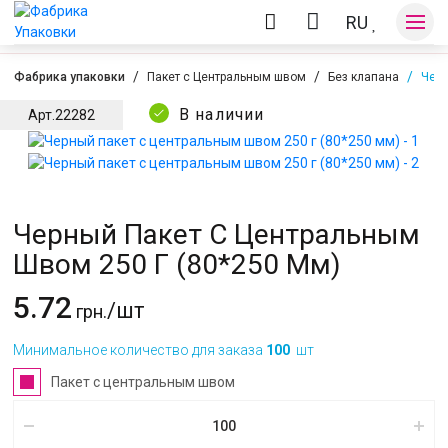
RU
Фабрика упаковки
Пакет с Центральным швом
Без клапана
Черн
В наличии
Арт.
22282
Оплата и доставка
Контакты
Черный Пакет С Центральным
Швом 250 Г (80*250 Мм)
5.72
/шт
грн.
Минимальное количество для заказа
100
шт
Пакет с центральным швом