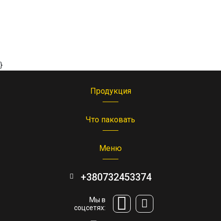
}
Продукция
Что паковать
Меню
+380732453374
Мы в
соцсетях: