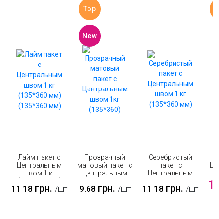
Top
T
New
Лайм пакет с
Прозрачный
Серебристый
Кр
Центральным
матовый пакет с
пакет с
Це
швом 1 кг
Центральным
Центральным
(135*360 мм)
швом 1кг
швом 1 кг
1
грн.
грн.
грн.
11.18
9.68
11.18
/шт
/шт
/шт
(135*360 мм)
(135*360)
(135*360 мм)